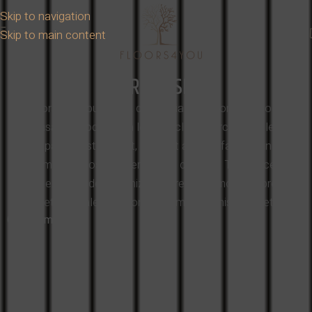
Skip to navigation
Skip to main content
PRODUSE
La Floors4You punem la dispoziția clienților noștri o gamă
extinsă de produse din lemn, inclusiv parchet din lemn
masiv, parchet stratificat, parchet artistic, fațade din lemn,
precum și pardoseli exterioare și deck-uri. Toate acestea
provin exclusiv de la furnizori de renume mondial, precum
Vetedy, Lalegno, Bona, Hiram sau FinishParkiet.
Citește mai mult