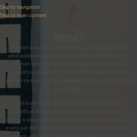
Skip to navigation
Skip to main content
PARCHET
Parchetul este o alegere clasică și elegantă pentru
pardoselile interioare, oferind o notă de rafinament și
confort în orice locuință sau spațiu comercial. La
Floors4You, vă punem la dispoziție o gamă variată de
parchet de înaltă calitate, adaptat pentru toate gusturile
și cerințele.
Indiferent dacă sunteți în căutarea unui parchet
stratificat durabil, a unui parchet masiv autentic și
natural, a unui parchet artistic pentru un design unic, sau
a unui parchet SPC (compozit) rezistent la umiditate și
uzură, veți găsi soluția perfectă pentru proiectul