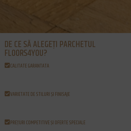
DE CE SĂ ALEGEȚI PARCHETUL
FLOORS4YOU?
CALITATE GARANTATA
Toate produsele noastre sunt fabricate din materiale de înaltă
calitate, selectate pentru durabilitate, estetica deosebită și
întreținerea facilă.
VARIETATE DE STILURI ȘI FINISAJE
Indiferent dacă preferați aspectul rustic, modern sau clasic,
veți găsi parchetul ideal care să se potrivească perfect cu
designul casei dumneavoastră.
PREȚURI COMPETITIVE ȘI OFERTE SPECIALE