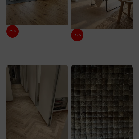
-29%
-30%
10 ABCD – 127 – Natmat 910 x
14-ABC-150-Invisible 1200 x 150 x
127 x 10/2.5 mm
14/3 mm