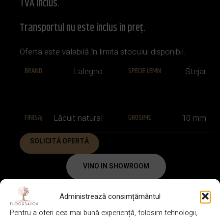
TVA inclus.
Transportul nu este inclus în preț.
Oferta este valabilă în limita stocului disponibil.
BRAND
SPECIE LEMN
Lalegno
Stejar
FINISAJ
GROSIME
Lăcuit natural
10 mm
SOLICITĂ OFERTĂ
VINO IN SHOWROOM
Administrează consimțământul
GARANȚIE
Pentru a oferi cea mai bună experiență, folosim tehnologii,