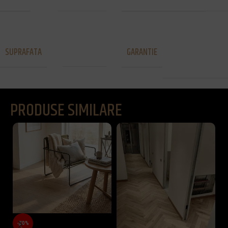
25 de ani
SUPRAFATA
GARANTIE
Neperiat
pentru uz
rezidential
PRODUSE SIMILARE
-30%