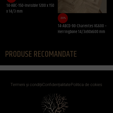
14-ABC-150-Invisible 1200 x 150
x 14/3 mm
-30%
-
14-ABCD-90-Charentes VG600 –
Co
Herringbone 14/3x90x600 mm
m
PRODUSE RECOMANDATE
Termeni și condiții
Confidențialitate
Politica de cokies