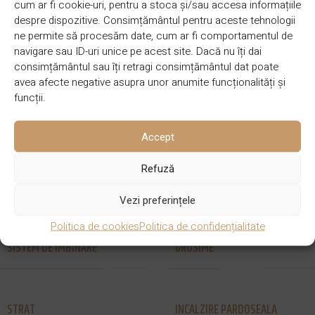
cum ar fi cookie-uri, pentru a stoca și/sau accesa informațiile
DESCRIERE
despre dispozitive. Consimțământul pentru aceste tehnologii
ne permite să procesăm date, cum ar fi comportamentul de
BRAND
CULOARE
Lalegno
Natural
navigare sau ID-uri unice pe acest site. Dacă nu îți dai
consimțământul sau îți retragi consimțământul dat poate
avea afecte negative asupra unor anumite funcționalități și
funcții.
910 x 127 x
DIMENSIUNE
SPECIE LEMN
Stejar
10/2.5 mm
Accept
Refuză
STRAT UZURA
FINISAJ
2.5 mm
Lăcuit natural
Vezi preferințele
Politica de cookies
Politica de confidențialitate
SISTEM DE IMBINARE
GROSIME
Clic
10 mm
STRAT
INCALZIRE PARDOSEALA
Multistrat
Da