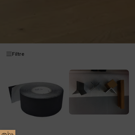
Filtre
Coltar Y Fatade TECHNICLIC
Banda Adeziva Tivek Neagra