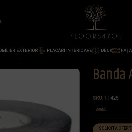
4
OBILIER EXTERIOR
PLACĂRI INTERIOARE
DECK
FAȚ
ivek Neagra
Banda 
SKU:
FF428
BRAND
SOLICITĂ OFERT