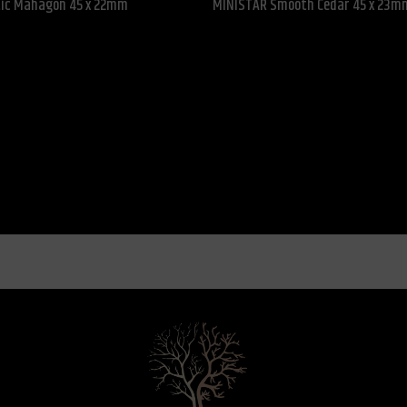
ic Mahagon 45 x 22mm
MINISTAR Smooth Cedar 45 x 23m