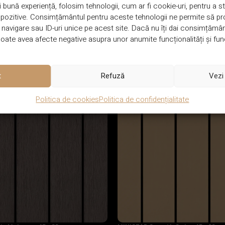
CANTITATE
25 ml / Rolă
 bună experiență, folosim tehnologii, cum ar fi cookie-uri, pentru a
ispozitive. Consimțământul pentru aceste tehnologii ne permite să 
avigare sau ID-uri unice pe acest site. Dacă nu îți dai consimțământu
ate avea afecte negative asupra unor anumite funcționalități și func
t
Refuză
Vezi 
Politica de cookies
Politica de confidențialitate