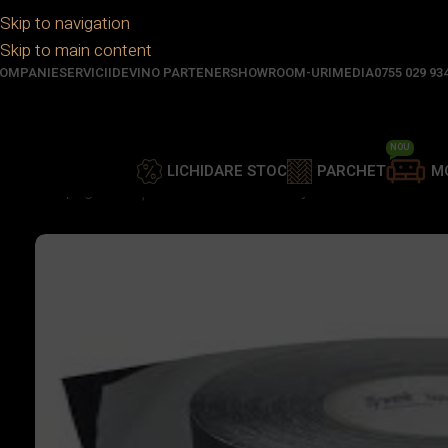
Skip to navigation
Skip to main content
OMPANIE
SERVICII
DEVINO PARTENER
SHOWROOM-URI
MEDIA
0755 029 93
NOU
LICHIDARE STOC
PARCHET
M
Prima pagină
/
Fațade
/
Accesorii
/
Montaj
/
Banda Adeziva T