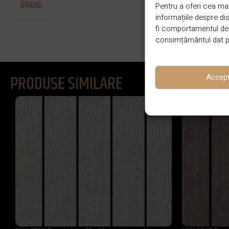
BRAND
Vetedy
Pentru a oferi cea mai
informațiile despre d
fi comportamentul de n
consimțământul dat po
PRODUSE SIMILARE
Accep