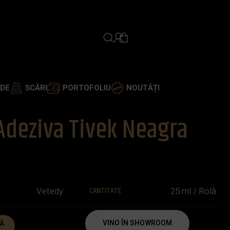
PROGRAMEAZĂ ÎNTÂLNIR
ADE
SCĂRI
PORTOFOLIU
NOUTĂȚI
Adeziva Tivek Neagra
CANTITATE
Vetedy
25 ml / Rolă
VINO ÎN SHOWROOM
Ă