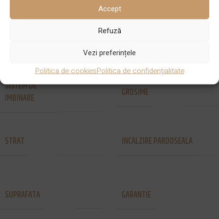
180 x 14/3
Accept
Refuză
STRAT UZURA
FINISAJ
3 mm
Ulei
Vezi preferințele
Politica de cookies
Politica de confidențialitate
SISTEM DE
Nut si
GROSIME
14 mm
IMBINARE
Feder
STRAT
INCALZIRE PARDOSEALA
2 straturi
Da
25 de ani
SUPRAFATA
GARANTIE
Fina
pentru uz
rezidential