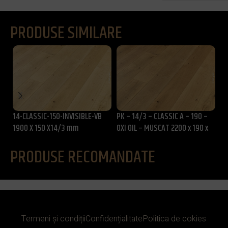
PRODUSE SIMILARE
14-CLASSIC-150-INVISIBLE-VB
PK – 14/3 – CLASSIC A – 190 –
PK
1900 X 150 X14/3 mm
OXI OIL – MUSCAT 2200 x 190 x
LA
14/3 mm
1
PRODUSE RECOMANDATE
Termeni și condiții
Confidențialitate
Politica de cokies