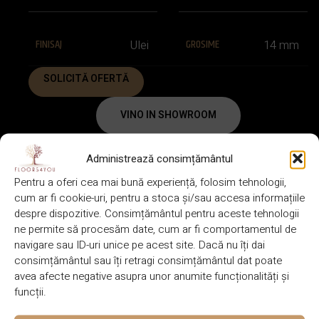
FINISAJ
GROSIME
Ulei
14 mm
SOLICITĂ OFERTĂ
VINO IN SHOWROOM
Administrează consimțământul
FIȘĂ TEHNICĂ
GARANȚIE
Pentru a oferi cea mai bună experiență, folosim tehnologii,
cum ar fi cookie-uri, pentru a stoca și/sau accesa informațiile
DESCRIERE
despre dispozitive. Consimțământul pentru aceste tehnologii
ne permite să procesăm date, cum ar fi comportamentul de
BRAND
CULOARE
Lalegno
Natural
navigare sau ID-uri unice pe acest site. Dacă nu îți dai
consimțământul sau îți retragi consimțământul dat poate
avea afecte negative asupra unor anumite funcționalități și
funcții.
600-2200 x
DIMENSIUNE
SPECIE LEMN
Stejar