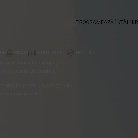
PROGRAMEAZĂ ÎNTÂLNIR
ADE
SCĂRI
PORTOFOLIU
NOUTĂȚI
în orice locuință sau spațiu
te gusturile și cerințele.
et artistic pentru un design unic,
ectul dumneavoastră.