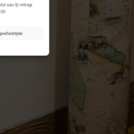
l sau îți retragi
ții.
preferințele