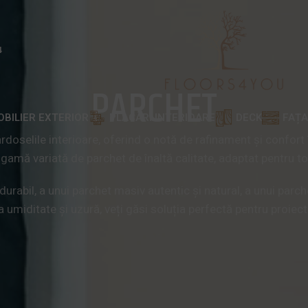
4
PARCHET
OBILIER EXTERIOR
PLACĂRI INTERIOARE
DECK
FAȚ
rdoselile interioare, oferind o notă de rafinament și confort 
amă variată de parchet de înaltă calitate, adaptat pentru toa
durabil, a unui parchet masiv autentic și natural, a unui parch
a umiditate și uzură, veți găsi soluția perfectă pentru proi