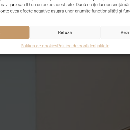
avigare sau ID-uri unice pe acest site. Dacă nu îți dai consimțământu
ate avea afecte negative asupra unor anumite funcționalități și func
t
Refuză
Vezi 
Politica de cookies
Politica de confidențialitate