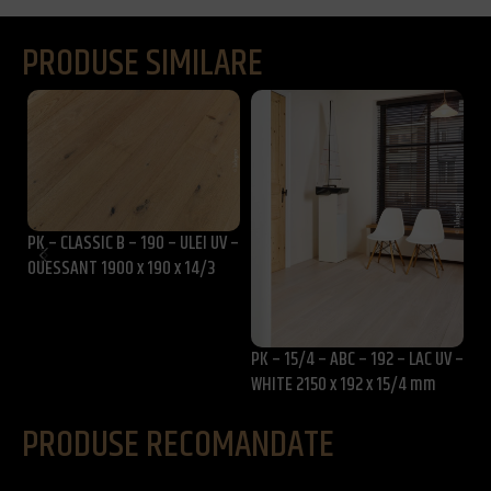
PRODUSE SIMILARE
PK – CLASSIC B – 190 – ULEI UV –
HP
OUESSANT 1900 x 190 x 14/3
– 
mm
PK – 15/4 – ABC – 192 – LAC UV –
WHITE 2150 x 192 x 15/4 mm
PRODUSE RECOMANDATE