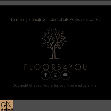
Termeni și condiții
Confidențialitate
Politica de cokies
Copyright © 2025 Floors for you. Powered by
Emiral.
ează întâlnire
Sună acum