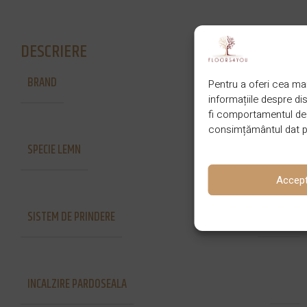
DESCRIERE
BRAND
Finishparkiet
Pentru a oferi cea mai
informațiile despre d
fi comportamentul de n
consimțământul dat po
SPECIE LEMN
Stejar
Accep
SISTEM DE PRINDERE
Lipire
INCALZIRE PARDOSEALA
Da