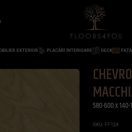
4
OBILIER EXTERIOR
PLACĂRI INTERIOARE
DECK
FAȚ
STEJAR LATTE MACCHIATO NATUR 580-600 x 140-150 
CHEVRO
MACCHI
580-600 x 140-
SKU:
FF124