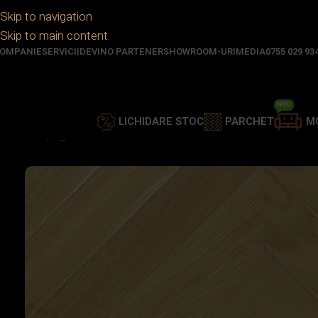
Skip to navigation
Skip to main content
OMPANIE
SERVICII
DEVINO PARTENER
SHOWROOM-URI
MEDIA
0755 029 93
NOU
LICHIDARE STOC
PARCHET
M
Prima pagină
/
Parchet
/
Parchet lemn stratificat
/
CHEVRON 