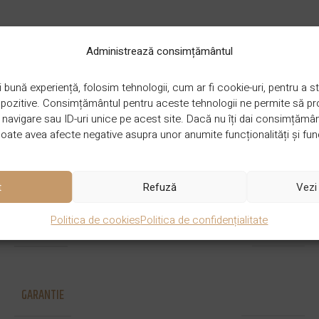
Administrează consimțământul
DIMENSIUNE
580-600 x 140-150 x 14 mm
 bună experiență, folosim tehnologii, cum ar fi cookie-uri, pentru a
ispozitive. Consimțământul pentru aceste tehnologii ne permite să 
avigare sau ID-uri unice pe acest site. Dacă nu îți dai consimțământu
ate avea afecte negative asupra unor anumite funcționalități și func
STRAT UZURA
4 mm
t
Refuză
Vezi 
Politica de cookies
Politica de confidențialitate
GROSIME
14 mm
GARANTIE
50 de ani