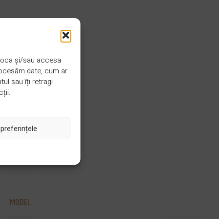
CULOARE
Invizibil
 stoca și/sau accesa
procesăm date, cum ar
l sau îți retragi
ții.
FINISAJ
Lacuit sau uleiat UV
preferințele
STRAT
2 straturi
MODEL
Chevron