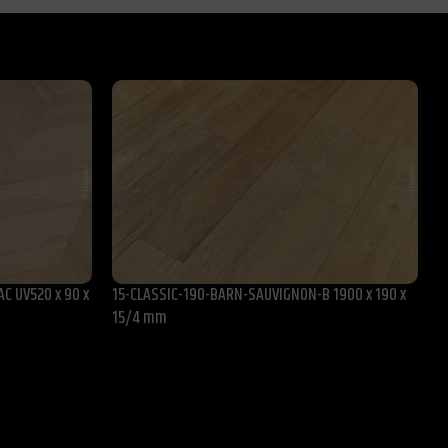
AC UV520 x 90 x
15-CLASSIC-190-BARN-SAUVIGNON-B 1900 x 190 x
1
15/4 mm
1