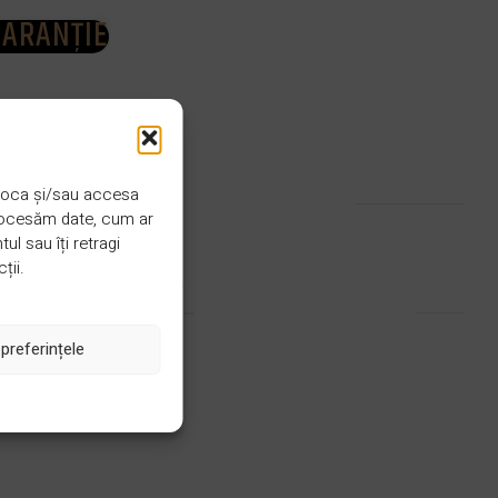
GARANȚIE
CULOARE
Crem rosé
 stoca și/sau accesa
procesăm date, cum ar
l sau îți retragi
ții.
INCALZIRE PARDOSEALA
Da
preferințele