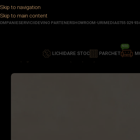
Skip to navigation
Skip to main content
OMPANIE
SERVICII
DEVINO PARTENER
SHOWROOM-URI
MEDIA
0755 029 93
NOU
LICHIDARE STOC
PARCHET
M
Prima pagină
/
Parchet
/
SPC (Compozit)
/
SPC XXL MEGA T