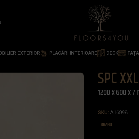
4
OBILIER EXTERIOR
PLACĂRI INTERIOARE
DECK
FAȚ
ILES LIMESTONE 1200 x 600 x 7 mm
SPC XX
1200 x 600 x 
SKU:
A16898
BRAND