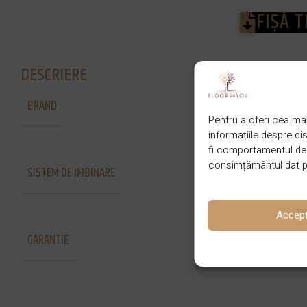
FIȘĂ 
DESCRIERE
BRAND
Lalegno
Pentru a oferi cea mai
informațiile despre d
fi comportamentul de n
consimțământul dat po
SISTEM DE IMBINARE
Click drop
Accep
GARANTIE
25 de ani