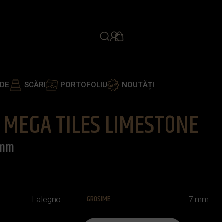
PROGRAMEAZĂ ÎNTÂLNIR
ADE
SCĂRI
PORTOFOLIU
NOUTĂȚI
L MEGA TILES LIMESTONE
7 mm
GROSIME
Lalegno
7 mm