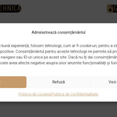
TEHNICĂ
Administrează consimțământul
DIMENSIUNE
1200 x 600 x 7 mm
 bună experiență, folosim tehnologii, cum ar fi cookie-uri, pentru a
ispozitive. Consimțământul pentru aceste tehnologii ne permite să 
avigare sau ID-uri unice pe acest site. Dacă nu îți dai consimțământu
ate avea afecte negative asupra unor anumite funcționalități și func
GROSIME
7 mm
t
Refuză
Vezi 
Politica de cookies
Politica de confidențialitate