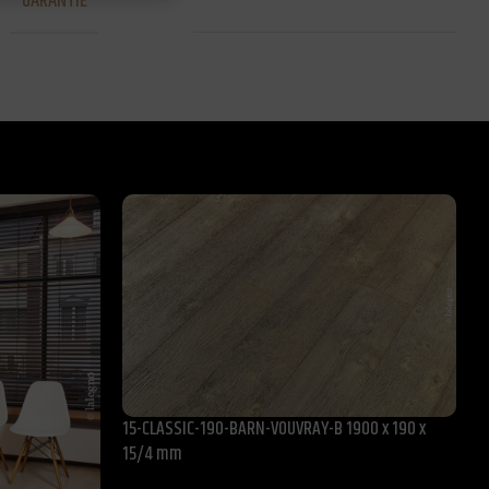
GARANTIE
25 de ani pentru uz rezidential
15-CLASSIC-190-BARN-VOUVRAY-B 1900 x 190 x
1
15/4 mm