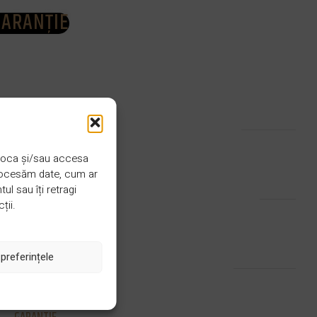
GARANȚIE
CULOARE
Invizibil
 stoca și/sau accesa
procesăm date, cum ar
FINISAJ
Lac
l sau îți retragi
ții.
STRAT
3 straturi
preferințele