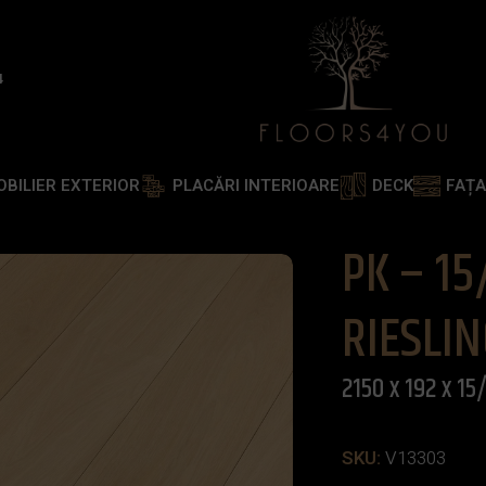
4
OBILIER EXTERIOR
PLACĂRI INTERIOARE
DECK
FAȚ
 – ABC – 192 – LAC UV – RIESLING 2150 x 192 x 15/4 mm
PK – 15
RIESLIN
2150 x 192 x 1
SKU:
V13303