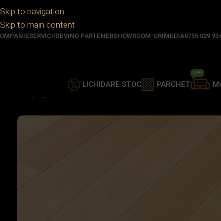
Skip to navigation
Skip to main content
OMPANIE
SERVICII
DEVINO PARTENER
SHOWROOM-URI
MEDIA
0755 029 93
NOU
LICHIDARE STOC
PARCHET
M
Prima pagină
/
Parchet
/
Parchet lemn stratificat
/
PK – 15/4