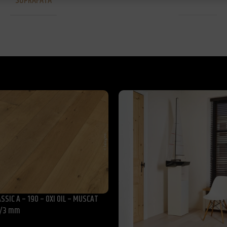
SUPRAFATA
Periata
ASSIC A – 190 – OXI OIL – MUSCAT
14/3 mm