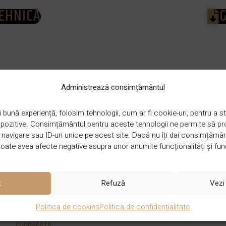
TEHNICĂ
DIMENSIUNE
2150x192x15/4
Administrează consimțământul
 bună experiență, folosim tehnologii, cum ar fi cookie-uri, pentru a
ispozitive. Consimțământul pentru aceste tehnologii ne permite să 
STRAT UZURA
4 mm
avigare sau ID-uri unice pe acest site. Dacă nu îți dai consimțământu
ate avea afecte negative asupra unor anumite funcționalități și func
GROSIME
15 mm
t
Refuză
Vezi 
Politica de cookies
Politica de confidențialitate