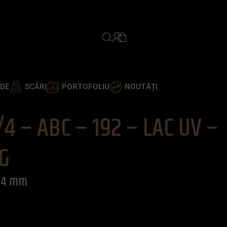
PROGRAMEAZĂ ÎNTÂLNIR
ADE
SCĂRI
PORTOFOLIU
NOUTĂȚI
/4 – ABC – 192 – LAC UV –
G
5/4 mm