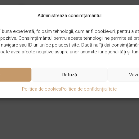
DECLARAȚIE DE PERFORMANȚĂ
Administrează consimțământul
 bună experiență, folosim tehnologii, cum ar fi cookie-uri, pentru a
ispozitive. Consimțământul pentru aceste tehnologii ne permite să 
avigare sau ID-uri unice pe acest site. Dacă nu îți dai consimțământu
DIMENSIUNE
1220 x 180 x 5 mm
ate avea afecte negative asupra unor anumite funcționalități și func
t
Refuză
Vezi 
GROSIME
5 mm
Politica de cookies
Politica de confidențialitate