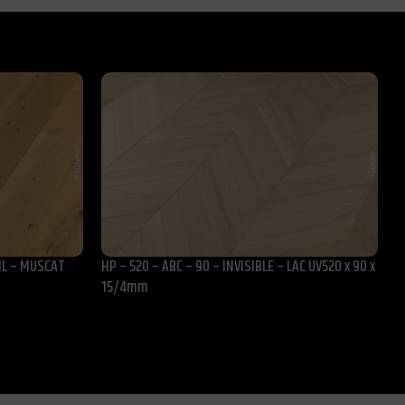
OIL – MUSCAT
HP – 520 – ABC – 90 – INVISIBLE – LAC UV520 x 90 x
1
15/4mm