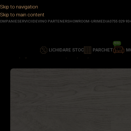
Skip to navigation
Skip to main content
OMPANIE
SERVICII
DEVINO PARTENER
SHOWROOM-URI
MEDIA
0755 029 93
NOU
LICHIDARE STOC
PARCHET
M
Prima pagină
/
Parchet
/
SPC (Compozit)
/
SPC PLANK – GRE