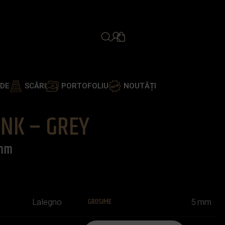
PROGRAMEAZĂ ÎNTÂLNIR
ADE
SCĂRI
PORTOFOLIU
NOUTĂȚI
ANK – GREY
 mm
GROSIME
Lalegno
5 mm