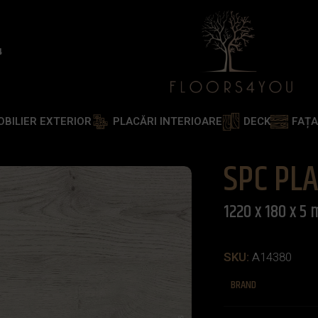
4
OBILIER EXTERIOR
PLACĂRI INTERIOARE
DECK
FAȚ
Y 1220 x 180 x 5 mm
SPC PL
1220 x 180 x 5
SKU:
A14380
BRAND