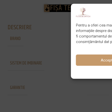
FIȘĂ TEHNICĂ
DESCRIERE
Pentru a oferi cea mai
informațiile despre d
fi comportamentul de n
BRAND
Lalegno
consimțământul dat po
Accep
SISTEM DE IMBINARE
Click
GARANTIE
35 de ani