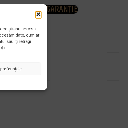
GARANȚIE
 stoca și/sau accesa
procesăm date, cum ar
l sau îți retragi
CULOARE
Gri
ții.
preferințele
INCALZIRE PARDOSEALA
Da