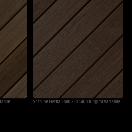
T
iabile
Softline Merbau nou 25 x 140 x lungimi variabile
v