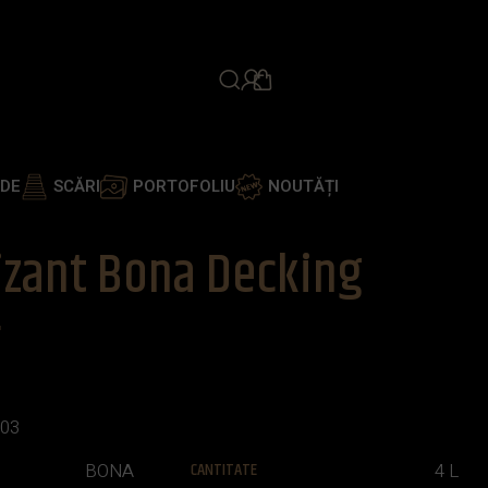
PROGRAMEAZĂ ÎNTÂLNIR
ADE
SCĂRI
PORTOFOLIU
NOUTĂȚI
izant Bona Decking
r
03
CANTITATE
BONA
4 L