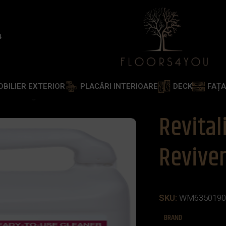
4
OBILIER EXTERIOR
PLACĂRI INTERIOARE
DECK
FAȚ
a Decking Reviver
Revital
Revive
SKU:
WM6350190
BRAND