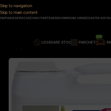
Skip to navigation
Skip to main content
OMPANIE
SERVICII
DEVINO PARTENER
SHOWROOM-URI
MEDIA
0755 029 93
NOU
LICHIDARE STOC
PARCHET
M
Prima pagină
/
Deck
/
Accesorii
/
Intretinere
/
Revitalizant Bon