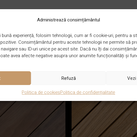
răța în profunzime podelele din lemn patinate și uzate. Îndepăr
izat în trei moduri: puteți să închiriați o mașină de curățat Bo
Administrează consimțământul
pații mici sau puteți angaja un Parchetar certificat de Bona pent
 bună experiență, folosim tehnologii, cum ar fi cookie-uri, pentru a
ispozitive. Consimțământul pentru aceste tehnologii ne permite să 
CANTITATE
4 L
avigare sau ID-uri unice pe acest site. Dacă nu îți dai consimțământu
ate avea afecte negative asupra unor anumite funcționalități și func
t
Refuză
Vezi 
Politica de cookies
Politica de confidențialitate