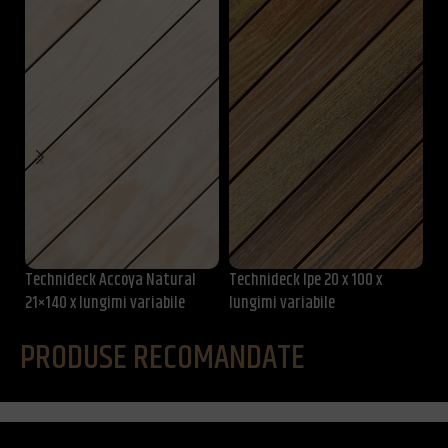
Technideck Accoya Natural
Technideck Ipe 20 x 100 x
Te
21×140 x lungimi variabile
lungimi variabile
lu
PRODUSE RECOMANDATE