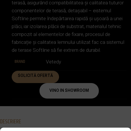
terasă, asigurând compatibilitatea și calitatea tuturor
componentelor de terasă, detașabil – eistemul
Softline permite îndepărtarea rapidă și ușoară a unei
plăci, iar izolarea plăcii de substrat, materialul tehnic
compozit al elementelor de fixare, procesul de
fabricație și calitatea lemnului utilizat fac ca sistemul
de terase Softline să fie extrem de durabil.
BRAND
Vetedy
SOLICITĂ OFERTĂ
VINO IN SHOWROOM
DESCRIERE
Un sistem revoluționar pentru parchet de grădină și terase de