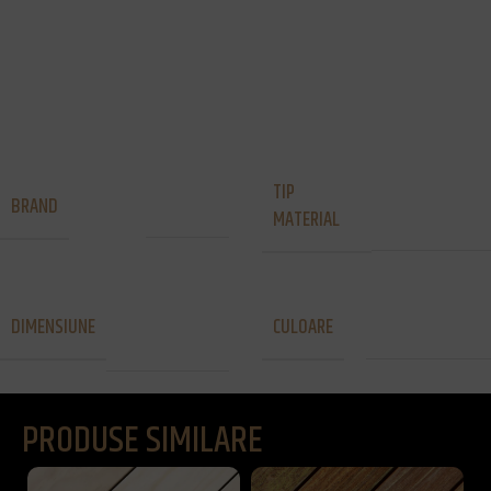
Teak, iar Ipé și Cumaru Blondo provin din America de Sud.
Speciile de lemn sunt selectate cu atenție în funcție de o
serie de criterii stricte, bazate pe rezistența lor, locul de
origine și respectul pentru păduri și condițiile în care sunt
cultivate.
TIP
Lemn
BRAND
Vetedy
MATERIAL
exotic
20 x 140 x
DIMENSIUNE
CULOARE
Maro roscat
1850 mm
PRODUSE SIMILARE