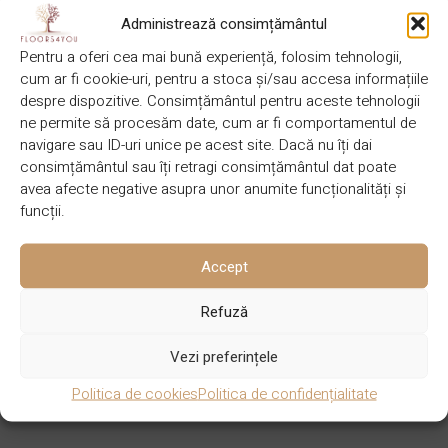
piscină.
Administrează consimțământul
Sistemul de fixare Softline® este un sistem revoluționar care
Pentru a oferi cea mai bună experiență, folosim tehnologii,
permite instalarea scândurilor de lemn fără șuruburi vizibile,
cum ar fi cookie-uri, pentru a stoca și/sau accesa informațiile
despre dispozitive. Consimțământul pentru aceste tehnologii
îmbunătățind atât rezistența structurii (nu mai există puncte
ne permite să procesăm date, cum ar fi comportamentul de
slabe în scândură sau forfecare a șurubului), cât și estetica,
navigare sau ID-uri unice pe acest site. Dacă nu îți dai
care este acum perfect omogenă. Speciile excepționale de
consimțământul sau îți retragi consimțământul dat poate
lemn: Padouk, Merbau, Ipé și Teck au fost alese pentru
avea afecte negative asupra unor anumite funcționalități și
funcții.
caracteristicile lor tehnice, care se potrivesc perfect celor mai
variate și variabile condiții climatice pentru terasele
dumneavoastră din lemn. Produsele Softline, uscate la un
Accept
conținut mediu de umiditate de echilibru de 13% (+/- 2%), sunt
Refuză
perfect imputrescibile fără niciun tratament chimic și foarte
stabile, indiferent de condițiile exterioare. Padouk-ul, lemn
Vezi preferințele
african produs în Camerun, a fost ales pentru calitatea sa
Politica de cookies
Politica de confidențialitate
tehnică excepțională și pentru culoarea sa contemporană.
Speciile asiatice sunt fabricate în Indonezia pentru Merbau și