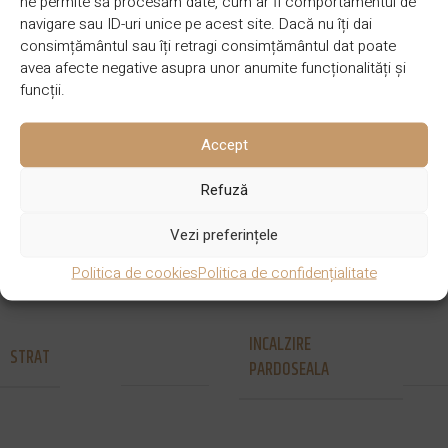
ne permite să procesăm date, cum ar fi comportamentul de
navigare sau ID-uri unice pe acest site. Dacă nu îți dai
3850 x 300
DIMENSIUNE
SPECIE LEMN
consimțământul sau îți retragi consimțământul dat poate
Stejar
x 16/4
avea afecte negative asupra unor anumite funcționalități și
funcții.
STRAT UZURA
FINISAJ
4 mm
Ulei
Accept
Refuză
SISTEM DE
Nut si
Vezi preferințele
GROSIME
16 mm
IMBINARE
Feder
Politica de cookies
Politica de confidențialitate
INCALZIRE
STRAT
3 straturi
Nu
PARDOSEALA