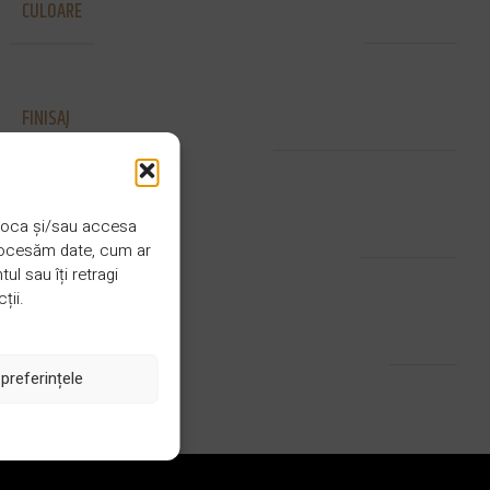
CULOARE
Maroniu
FINISAJ
Lacuit sau uleiat UV
STRAT
 stoca și/sau accesa
2 straturi
procesăm date, cum ar
l sau îți retragi
ții.
MODEL
Liniar
preferințele