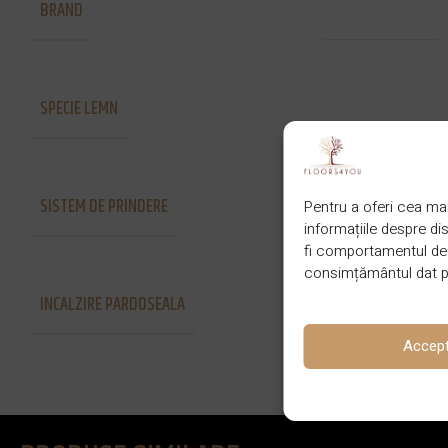
BRAND
Finishparkiet
SPECIE LEMN
Stejar
SISTEM DE PRINDERE
Pentru a oferi cea mai
Lipire
informațiile despre d
fi comportamentul de n
consimțământul dat po
INCALZIRE PARDOSEALA
Da
Accep