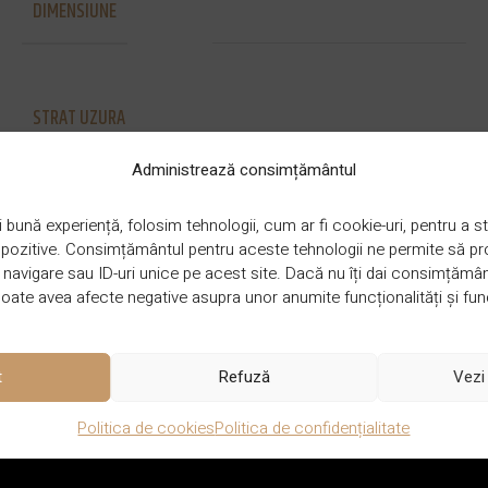
DIMENSIUNE
900-1200 x 130-150 x 14 mm
STRAT UZURA
6 mm sau 4mm eko
Administrează consimțământul
GROSIME
 bună experiență, folosim tehnologii, cum ar fi cookie-uri, pentru a
14 mm
ispozitive. Consimțământul pentru aceste tehnologii ne permite să 
avigare sau ID-uri unice pe acest site. Dacă nu îți dai consimțământu
ate avea afecte negative asupra unor anumite funcționalități și func
GARANTIE
50 de ani
t
Refuză
Vezi 
Politica de cookies
Politica de confidențialitate