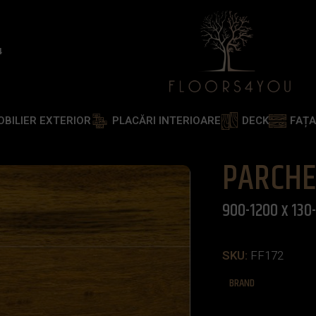
4
OBILIER EXTERIOR
PLACĂRI INTERIOARE
DECK
FAȚ
MERBAU NATUR 900-1200 x 130-150 x 14 mm
PARCHE
900-1200 x 130
SKU:
FF172
BRAND