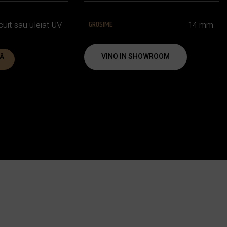
GROSIME
cuit sau uleiat UV
14 mm
VINO IN SHOWROOM
Ă