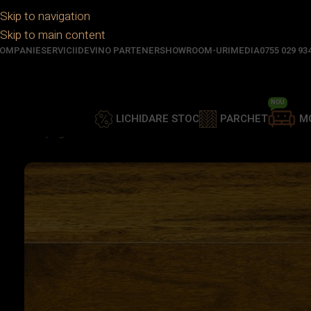
Skip to navigation
Skip to main content
OMPANIE
SERVICII
DEVINO PARTENER
SHOWROOM-URI
MEDIA
0755 029 93
NOU
LICHIDARE STOC
PARCHET
M
Prima pagină
/
Parchet
/
Parchet lemn stratificat
/
PARCHET 