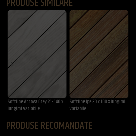
PRODUSE SIMILARE
Softline Accoya Grey 21×140 x
Softline Ipe 20 x 100 x lungimi
So
lungimi variabile
variabile
lu
PRODUSE RECOMANDATE