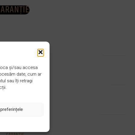
GARANȚIE
CULOARE
Natural
 stoca și/sau accesa
procesăm date, cum ar
FINISAJ
Lac
l sau îți retragi
ții.
STRAT
2 straturi
preferințele