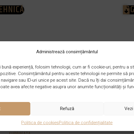
TEHNICĂ
DIMENSIUNE
520 x 90 x 15/4 mm
Administrează consimțământul
 bună experiență, folosim tehnologii, cum ar fi cookie-uri, pentru a
ispozitive. Consimțământul pentru aceste tehnologii ne permite să 
STRAT UZURA
4 mm
avigare sau ID-uri unice pe acest site. Dacă nu îți dai consimțământu
ate avea afecte negative asupra unor anumite funcționalități și func
GROSIME
15 mm
t
Refuză
Vezi 
Politica de cookies
Politica de confidențialitate