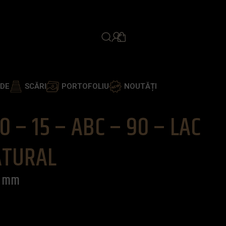
PROGRAMEAZĂ ÎNTÂLNIR
ADE
SCĂRI
PORTOFOLIU
NOUTĂȚI
m
0 – 15 – ABC – 90 – LAC
ATURAL
/4 mm