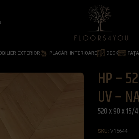
4
OBILIER EXTERIOR
PLACĂRI INTERIOARE
DECK
FAȚ
– 15 – ABC – 90 – LAC UV – NATURAL 520 x 90 x 15/4 m
HP – 52
UV – N
520 x 90 x 15
SKU:
V15644