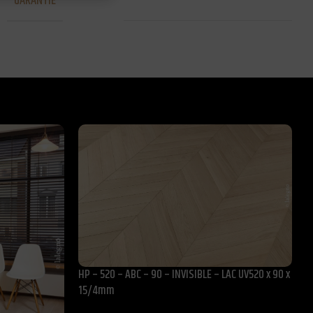
GARANTIE
25 de ani pentru uz rezidential
HP – 520 – ABC – 90 – INVISIBLE – LAC UV520 x 90 x
1
15/4mm