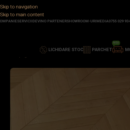
Skip to navigation
Skip to main content
OMPANIE
SERVICII
DEVINO PARTENER
SHOWROOM-URI
MEDIA
0755 029 93
NOU
LICHIDARE STOC
PARCHET
M
Prima pagină
/
Parchet
/
Parchet lemn stratificat
/
HP – 520 