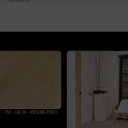
SUPRAFATA
Periata
 – 192 – LAC UV – RIESLING 2150 x