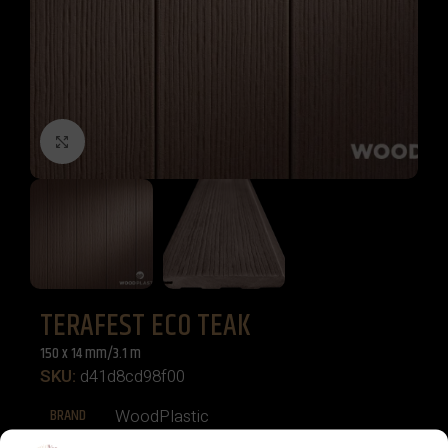
Click to enlarge
TERAFEST ECO TEAK
150 x 14 mm/3.1 m
SKU:
d41d8cd98f00
BRAND
WoodPlastic