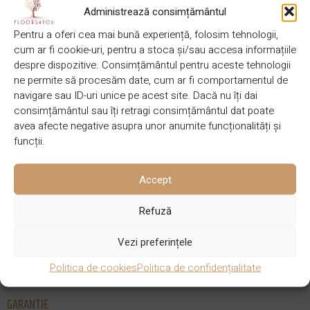
SOLICITĂ OFERTĂ
Administrează consimțământul
Pentru a oferi cea mai bună experiență, folosim tehnologii,
VINO IN SHOWROOM
cum ar fi cookie-uri, pentru a stoca și/sau accesa informațiile
despre dispozitive. Consimțământul pentru aceste tehnologii
ne permite să procesăm date, cum ar fi comportamentul de
navigare sau ID-uri unice pe acest site. Dacă nu îți dai
BROȘURĂ
consimțământul sau îți retragi consimțământul dat poate
avea afecte negative asupra unor anumite funcționalități și
DESCRIERE
funcții.
150 x 14
BRAND
DIMENSIUNE
WoodPlastic
Accept
mm/3.1 m
Refuză
Vezi preferințele
CULOARE
TIP MATERIAL
Tec
WPC
Politica de cookies
Politica de confidențialitate
GARANTIE
25