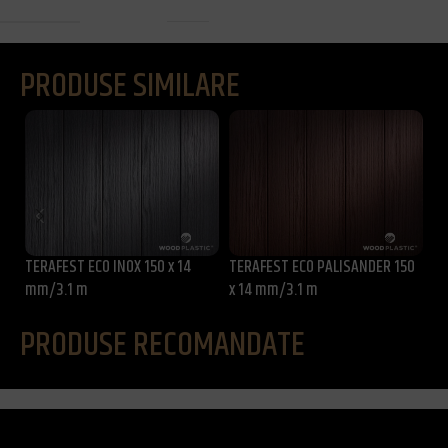
PRODUSE SIMILARE
TERAFEST ECO INOX 150 x 14
TERAFEST ECO PALISANDER 150
TE
mm/3.1 m
x 14 mm/3.1 m
m
PRODUSE RECOMANDATE