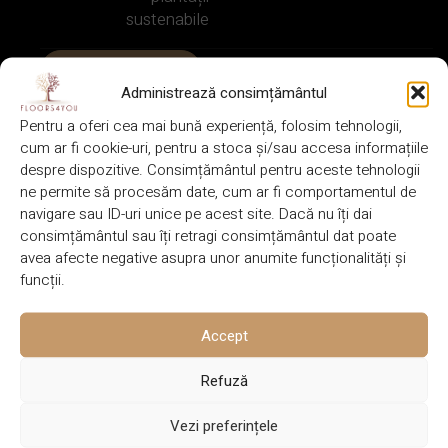
sustenabile
SOLICITĂ OFERTĂ
Administrează consimțământul
VINO IN SHOWROOM
Pentru a oferi cea mai bună experiență, folosim tehnologii,
cum ar fi cookie-uri, pentru a stoca și/sau accesa informațiile
despre dispozitive. Consimțământul pentru aceste tehnologii
ne permite să procesăm date, cum ar fi comportamentul de
navigare sau ID-uri unice pe acest site. Dacă nu îți dai
DESCRIERE
consimțământul sau îți retragi consimțământul dat poate
Măsuța de Cafea pentru Exterior Oslo este caracterizată prin
avea afecte negative asupra unor anumite funcționalități și
design modern și linii elegante. Fabricată din tec de plantație
funcții.
premium, oferă durabilitate și un aspect natural rafinat, fiind
ideală pentru amenajările exterioare.
Accept
Refuză
Lemn de tec
SPECIE
premium din
143 x 80 x
DIMENSIUNE
Vezi preferințele
LEMN
plantații
30 cm