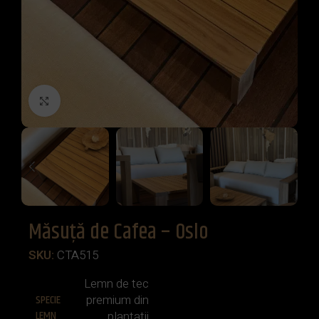
Click to enlarge
Măsuță de Cafea – Oslo
SKU:
CTA515
Lemn de tec
SPECIE
premium din
LEMN
plantații