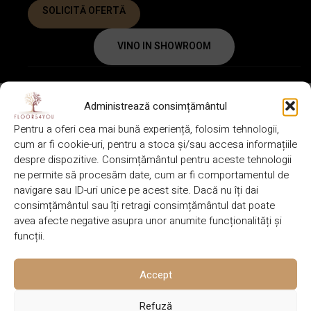
SOLICITĂ OFERTĂ
VINO IN SHOWROOM
FIȘĂ TEHNICĂ
GARANȚIE
Administrează consimțământul
Pentru a oferi cea mai bună experiență, folosim tehnologii,
DESCRIERE
cum ar fi cookie-uri, pentru a stoca și/sau accesa informațiile
despre dispozitive. Consimțământul pentru aceste tehnologii
1200 x 600
ne permite să procesăm date, cum ar fi comportamentul de
BRAND
DIMENSIUNE
Lalegno
x 7 mm
navigare sau ID-uri unice pe acest site. Dacă nu îți dai
consimțământul sau îți retragi consimțământul dat poate
avea afecte negative asupra unor anumite funcționalități și
funcții.
SISTEM DE
Click
CULOARE
Negru
IMBINARE
drop
Accept
Refuză