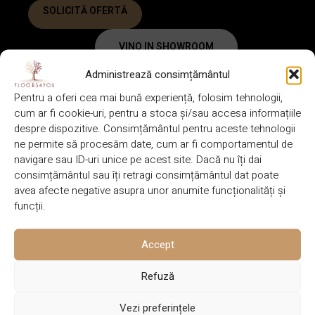
SOLICITĂ OFERTĂ
VINO IN SHOWROOM
Administrează consimțământul
Pentru a oferi cea mai bună experiență, folosim tehnologii,
DECLARAȚIE DE PERFORMANȚĂ
GARANȚIE
cum ar fi cookie-uri, pentru a stoca și/sau accesa informațiile
despre dispozitive. Consimțământul pentru aceste tehnologii
DESCRIERE
ne permite să procesăm date, cum ar fi comportamentul de
navigare sau ID-uri unice pe acest site. Dacă nu îți dai
1524 x 180
consimțământul sau îți retragi consimțământul dat poate
BRAND
DIMENSIUNE
Lalegno
x 6.5 mm
avea afecte negative asupra unor anumite funcționalități și
funcții.
Accept
CULOARE
SISTEM DE IMBINARE
Gri
Click
Refuză
Vezi preferințele
GROSIME
INCALZIRE PARDOSEALA
7 mm
Da