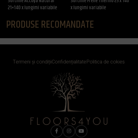
Softline Accoya Natural
Softline Frêne Thermo 25 x 140
So
21×140 x lungimi variabile
x lungimi variabile
14
PRODUSE RECOMANDATE
Termeni și condiții
Confidențialitate
Politica de cokies