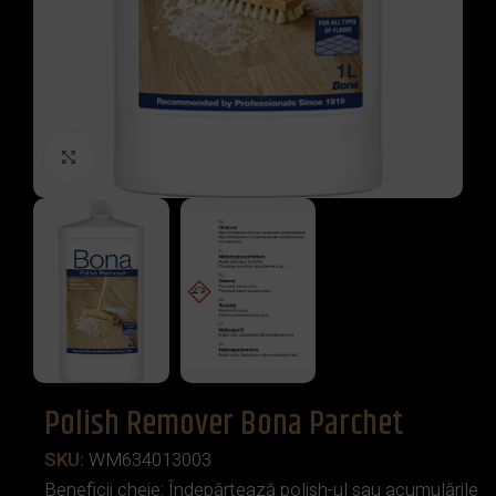
Click to enlarge
Polish Remover Bona Parchet
SKU:
WM634013003
Beneficii cheie: Îndepărtează polish-ul sau acumulările