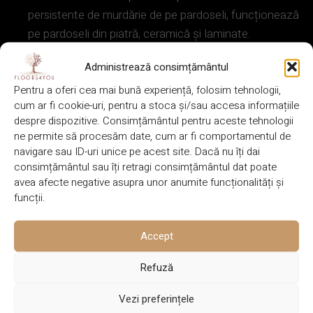
persistente de murdărie de pe pardoseli, funcționează
pe pardoseli din piatră, ceramică și laminate.
BRAND
CANTITATE
BONA
1 L
Administrează consimțământul
Pentru a oferi cea mai bună experiență, folosim tehnologii,
SOLICITĂ OFERTĂ
cum ar fi cookie-uri, pentru a stoca și/sau accesa informațiile
despre dispozitive. Consimțământul pentru aceste tehnologii
VINO ÎN SHOWROOM
ne permite să procesăm date, cum ar fi comportamentul de
navigare sau ID-uri unice pe acest site. Dacă nu îți dai
consimțământul sau îți retragi consimțământul dat poate
avea afecte negative asupra unor anumite funcționalități și
FIȘĂ TEHNICĂ
funcții.
DESCRIERE
Accept
Bona Polish Remover are o formulă specială pentru
îndepărtarea polish-ului Bona pentru pardoseli din lemn, a
Refuză
polish-ului Bona pentru pardoseli din piatră, ceramică și
Vezi preferințele
laminate și a Bona Refresher pentru pardoseli din lemn.