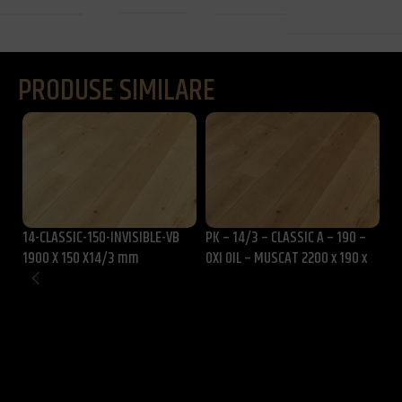
rezidential
PRODUSE SIMILARE
14-CLASSIC-150-INVISIBLE-VB
PK – 14/3 – CLASSIC A – 190 –
PK
1900 X 150 X14/3 mm
OXI OIL – MUSCAT 2200 x 190 x
LA
14/3 mm
1