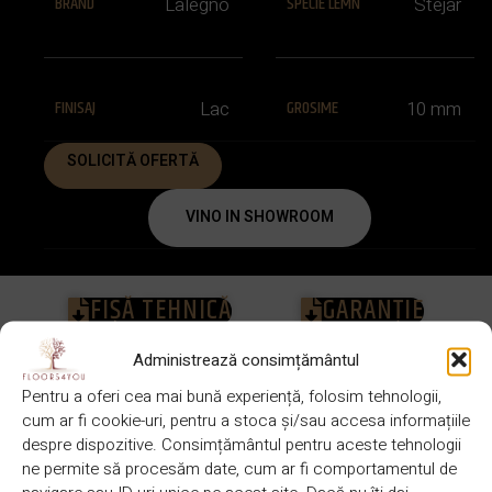
BRAND
SPECIE LEMN
Lalegno
Stejar
FINISAJ
GROSIME
Lac
10 mm
SOLICITĂ OFERTĂ
VINO IN SHOWROOM
FIȘĂ TEHNICĂ
GARANȚIE
Administrează consimțământul
DESCRIERE
Pentru a oferi cea mai bună experiență, folosim tehnologii,
1900 x 190
cum ar fi cookie-uri, pentru a stoca și/sau accesa informațiile
BRAND
DIMENSIUNE
Lalegno
x 10/3 mm
despre dispozitive. Consimțământul pentru aceste tehnologii
ne permite să procesăm date, cum ar fi comportamentul de