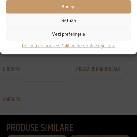
DIMENSIUNE
SPECIE LEMN
Pin
300 mm
Accept
Refuză
SISTEM DE
Uleiat in diferite
Vezi preferințele
FINISAJ
Lipire
PRINDERE
nuante
Politica de cookies
Politica de confidențialitate
28 mm sau 35
GROSIME
INCALZIRE PARDOSEALA
Da
mm
GARANTIE
100 de ani
PRODUSE SIMILARE