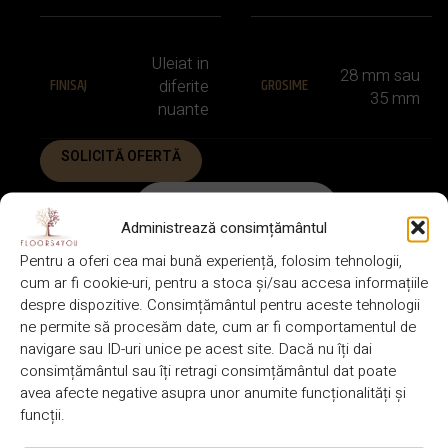
Uleiat in
28 mm sau
FINISAJ
GROSIME
diferite
35 mm
nuante
SOLICITĂ OFERTĂ
VINO IN SHOWROOM
Administrează consimțământul
Pentru a oferi cea mai bună experiență, folosim tehnologii,
cum ar fi cookie-uri, pentru a stoca și/sau accesa informațiile
despre dispozitive. Consimțământul pentru aceste tehnologii
DESCRIERE
ne permite să procesăm date, cum ar fi comportamentul de
navigare sau ID-uri unice pe acest site. Dacă nu îți dai
BRAND
CULOARE
Hiram
Natural
consimțământul sau îți retragi consimțământul dat poate
avea afecte negative asupra unor anumite funcționalități și
funcții.
28 mm ×