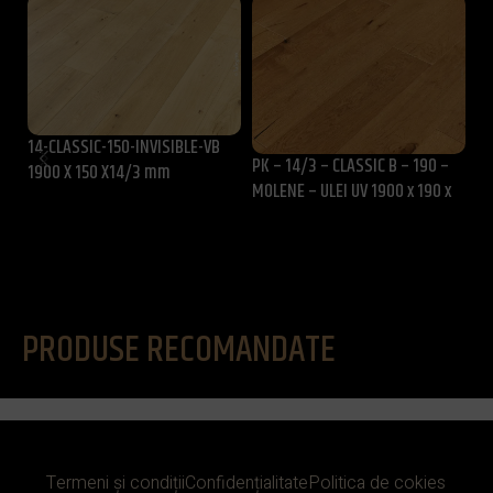
14-CLASSIC-150-INVISIBLE-VB
PK
PK – 14/3 – CLASSIC B – 190 –
1900 X 150 X14/3 mm
UL
MOLENE – ULEI UV 1900 x 190 x
22
14/3 mm
PRODUSE RECOMANDATE
Termeni și condiții
Confidențialitate
Politica de cokies