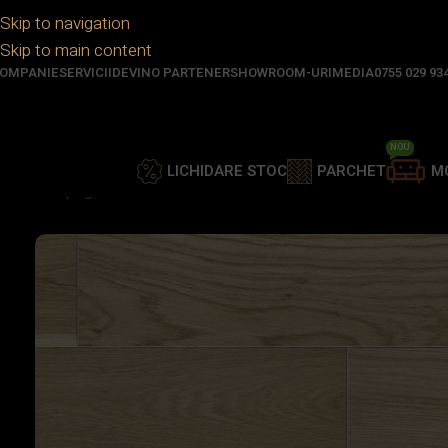
Skip to navigation
Skip to main content
OMPANIE
SERVICII
DEVINO PARTENER
SHOWROOM-URI
MEDIA
0755 029 93
NOU
LICHIDARE STOC
PARCHET
M
Prima pagină
/
Parchet
/
Parchet lemn stratificat
/
PARCHET 