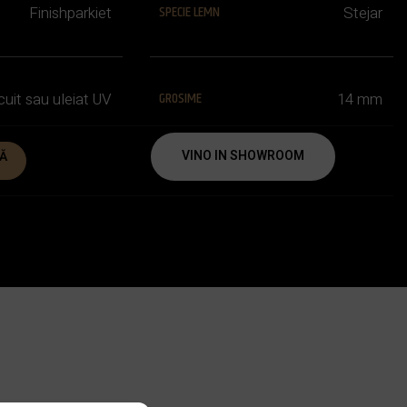
SPECIE LEMN
Finishparkiet
Stejar
GROSIME
cuit sau uleiat UV
14 mm
VINO IN SHOWROOM
Ă