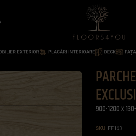
4
OBILIER EXTERIOR
PLACĂRI INTERIOARE
DECK
FAȚ
STEJAR CREME EXCLUSIV 900-1200 x 130-150 x 14 mm
PARCHE
EXCLUS
900-1200 x 130
SKU:
FF163