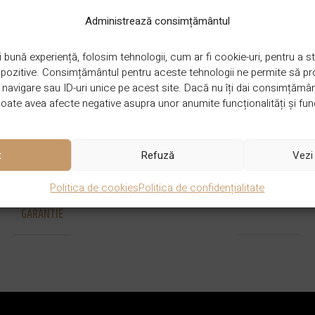
DIMENSIUNE
900-1200 x 130-150 x 14 mm
Administrează consimțământul
 bună experiență, folosim tehnologii, cum ar fi cookie-uri, pentru a
ispozitive. Consimțământul pentru aceste tehnologii ne permite să 
STRAT UZURA
6 mm sau 4mm eko
avigare sau ID-uri unice pe acest site. Dacă nu îți dai consimțământu
ate avea afecte negative asupra unor anumite funcționalități și func
GROSIME
14 mm
t
Refuză
Vezi 
Politica de cookies
Politica de confidențialitate
GARANTIE
50 de ani