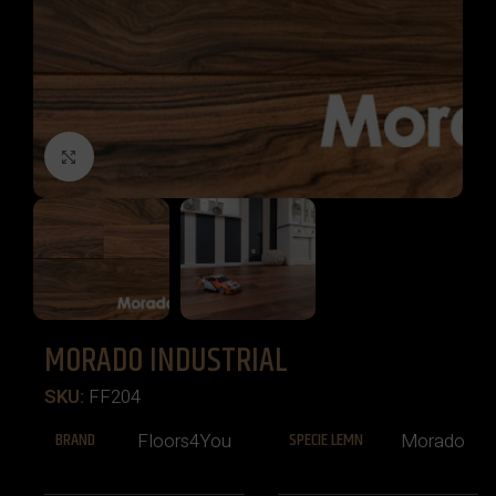
Click to enlarge
MORADO INDUSTRIAL
SKU:
FF204
BRAND
SPECIE LEMN
Floors4You
Morado