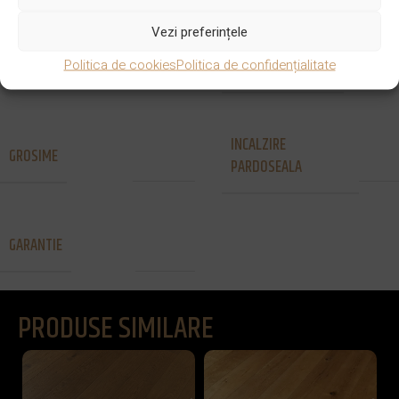
Vezi preferințele
SISTEM DE
FINISAJ
Brut
Lipire
PRINDERE
Politica de cookies
Politica de confidențialitate
INCALZIRE
GROSIME
22mm
Nu
PARDOSEALA
GARANTIE
30 ani
PRODUSE SIMILARE