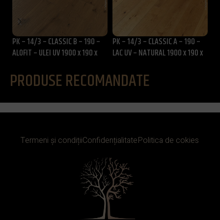
PK – 14/3 – CLASSIC B – 190 –
PK – 14/3 – CLASSIC A – 190 –
15
ALOFIT – ULEI UV 1900 x 190 x
LAC UV – NATURAL 1900 x 190 x
x 
14/3 mm
14/3 mm
PRODUSE RECOMANDATE
Termeni și condiții
Confidențialitate
Politica de cokies