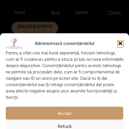
FINISAJ
GROSIME
Brut
22mm
SOLICITĂ OFERTĂ
VINO IN SHOWROOM
Administrează consimțământul
Pentru a oferi cea mai bună experiență, folosim tehnologii,
cum ar fi cookie-uri, pentru a stoca și/sau accesa informațiile
FIȘĂ TEHNICĂ
despre dispozitive. Consimțământul pentru aceste tehnologii
ne permite să procesăm date, cum ar fi comportamentul de
navigare sau ID-uri unice pe acest site. Dacă nu îți dai
DESCRIERE
consimțământul sau îți retragi consimțământul dat poate
avea afecte negative asupra unor anumite funcționalități și
BRAND
CULOARE
Floors4You
Maroniu
funcții.
Accept
DIMENSIUNE
SPECIE LEMN
22x8x160mm
Morado
Refuză