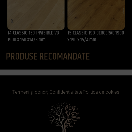
14-CLASSIC-150-INVISIBLE-VB
15-CLASSIC-190-BERGERAC 1900
PK
1900 X 150 X14/3 mm
x 190 x 15/4 mm
UL
22
PRODUSE RECOMANDATE
Termeni și condiții
Confidențialitate
Politica de cokies