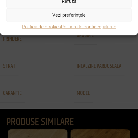
STRAT UZURA
FINISAJ
Refuză
4 mm
UV
Vezi preferințele
Politica de cookies
Politica de confidențialitate
SISTEM DE
GROSIME
Lipire
14 mm
PRINDERE
STRAT
INCALZIRE PARDOSEALA
2 straturi
Da
GARANTIE
MODEL
50 de ani
Chevron
PRODUSE SIMILARE