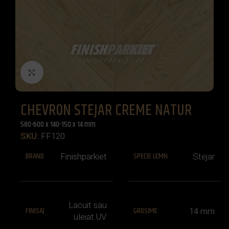
Click to enlarge
CHEVRON STEJAR CREME NATUR
580-600 x 140-150 x 14 mm
SKU:
FF120
BRAND
SPECIE LEMN
Finishparkiet
Stejar
Lacuit sau
FINISAJ
GROSIME
14 mm
uleiat UV