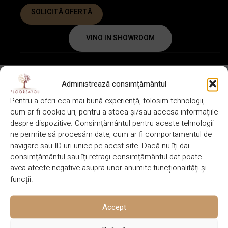
SOLICITĂ OFERTĂ
VINO IN SHOWROOM
Administrează consimțământul
DESCRIERE
Pentru a oferi cea mai bună experiență, folosim tehnologii,
cum ar fi cookie-uri, pentru a stoca și/sau accesa informațiile
580-600 x
despre dispozitive. Consimțământul pentru aceste tehnologii
BRAND
DIMENSIUNE
Finishparkiet
140-150 x
ne permite să procesăm date, cum ar fi comportamentul de
14 mm
navigare sau ID-uri unice pe acest site. Dacă nu îți dai
consimțământul sau îți retragi consimțământul dat poate
avea afecte negative asupra unor anumite funcționalități și
funcții.
CULOARE
SPECIE LEMN
Gri
Stejar
Accept
Lacuit sau uleiat