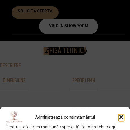
SOLICITĂ OFERTĂ
VINO IN SHOWROOM
FIȘĂ TEHNICĂ
DESCRIERE
2300 x 130
DIMENSIUNE
SPECIE LEMN
Pin argintiu
x 20 mm
SISTEM DE
STRAT UZURA
Uleiat
Lipire
PRINDERE
Administrează consimțământul
Pentru a oferi cea mai bună experiență, folosim tehnologii,