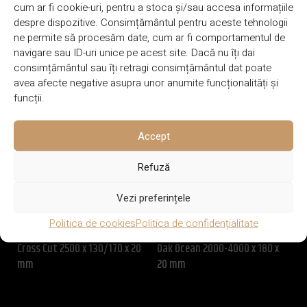
cum ar fi cookie-uri, pentru a stoca și/sau accesa informațiile
despre dispozitive. Consimțământul pentru aceste tehnologii
BRAND
Hiram
ne permite să procesăm date, cum ar fi comportamentul de
navigare sau ID-uri unice pe acest site. Dacă nu îți dai
consimțământul sau îți retragi consimțământul dat poate
PRODUSE SIMILARE
avea afecte negative asupra unor anumite funcționalități și
funcții.
Accept
Refuză
Vezi preferințele
Politica de cookies
Politica de confidențialitate
Cross Cut 2500 x 130/170 x 20
Oak Ocean 2000-4000 x 180 x
SP
mm
20 mm
26