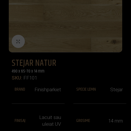
Click to enlarge
STEJAR NATUR
490 x 65-70 x 14 mm
SKU:
FF101
BRAND
SPECIE LEMN
Finishparkiet
Stejar
Lacuit sau
FINISAJ
GROSIME
14 mm
uleiat UV