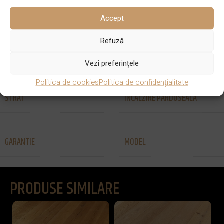
Accept
SISTEM DE
Refuză
GROSIME
Lipire
14 mm
PRINDERE
Vezi preferințele
Politica de cookies
Politica de confidențialitate
STRAT
INCALZIRE PARDOSEALA
2 straturi
Da
GARANTIE
MODEL
50 de ani
Liniar
PRODUSE SIMILARE