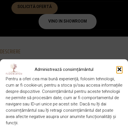
SOLICITĂ OFERTĂ
VINO IN SHOWROOM
DESCRIERE
490 x 65-70
BRAND
DIMENSIUNE
Finishparkiet
Administrează consimțământul
x 14mm
Pentru a oferi cea mai bună experiență, folosim tehnologii,
cum ar fi cookie-uri, pentru a stoca și/sau accesa informațiile
despre dispozitive. Consimțământul pentru aceste tehnologii
CULOARE
SPECIE LEMN
Natural
Stejar
ne permite să procesăm date, cum ar fi comportamentul de
navigare sau ID-uri unice pe acest site. Dacă nu îți dai
consimțământul sau îți retragi consimțământul dat poate
avea afecte negative asupra unor anumite funcționalități și
STRAT
6 mm sau
Lacuit sau uleiat
FINISAJ
funcții.
UZURA
4mm eco
UV