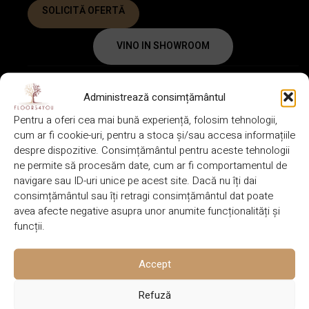
SOLICITĂ OFERTĂ
VINO IN SHOWROOM
Administrează consimțământul
FIȘĂ TEHNICĂ
GARANȚIE
Pentru a oferi cea mai bună experiență, folosim tehnologii,
cum ar fi cookie-uri, pentru a stoca și/sau accesa informațiile
DESCRIERE
despre dispozitive. Consimțământul pentru aceste tehnologii
ne permite să procesăm date, cum ar fi comportamentul de
1220 x 180
BRAND
DIMENSIUNE
Lalegno
navigare sau ID-uri unice pe acest site. Dacă nu îți dai
x 6.5 mm
consimțământul sau îți retragi consimțământul dat poate
avea afecte negative asupra unor anumite funcționalități și
funcții.
CULOARE
SISTEM DE IMBINARE
Natural
Click
Accept
Refuză
GROSIME
INCALZIRE PARDOSEALA
6.5 mm
Da