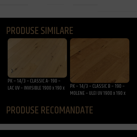
rezidential
PRODUSE SIMILARE
PK – 14/3 – CLASSIC A- 190 –
PK
PK – 14/3 – CLASSIC B – 190 –
LAC UV – INVISIBLE 1900 x 190 x
LA
MOLENE – ULEI UV 1900 x 190 x
14/3 mm
1
14/3 mm
PRODUSE RECOMANDATE