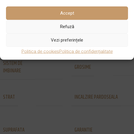
CULOARE
SPECIE LEMN
Natural
Stejar
Accept
Refuză
STRAT UZURA
FINISAJ
3 mm
Lac
Vezi preferințele
Politica de cookies
Politica de confidențialitate
SISTEM DE
Nut si
GROSIME
14mm
IMBINARE
Feder
STRAT
INCALZIRE PARDOSEALA
3 straturi
Da
25 de ani
SUPRAFATA
GARANTIE
Fina
pentru uz