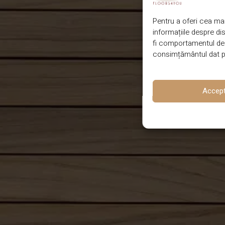
Pentru a oferi cea mai
informațiile despre d
fi comportamentul de n
consimțământul dat po
Accep