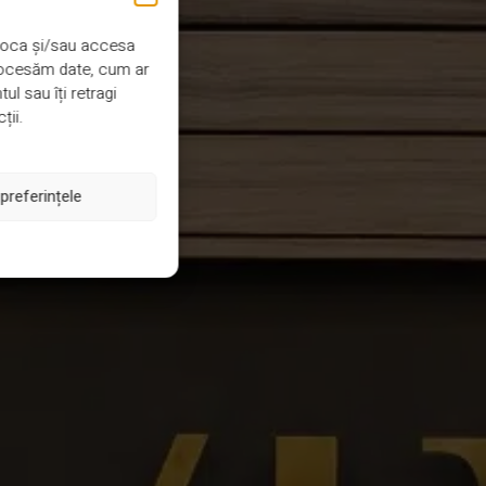
 stoca și/sau accesa
procesăm date, cum ar
l sau îți retragi
ții.
preferințele