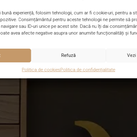
 bună experiență, folosim tehnologii, cum ar fi cookie-uri, pentru a
ispozitive. Consimțământul pentru aceste tehnologii ne permite să 
avigare sau ID-uri unice pe acest site. Dacă nu îți dai consimțământu
ate avea afecte negative asupra unor anumite funcționalități și func
t
Refuză
Vezi 
Politica de cookies
Politica de confidențialitate