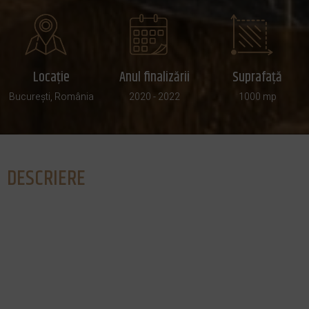
Locație
Anul finalizării
Suprafață
București, România
2020 - 2022
1000 mp
DESCRIERE
Pe malul lacului Herăstrău, fostul restaurant Aqua a
trecut printr-o remarcabilă transformare, atât în ceea ce
privește designul, cât și funcționalitatea, devenind acum
elegantul
TUYA Restaurant
. Acest proiect sofisticat a
fost realizat în colaborare cu renumita firmă Metropolis
Architecture și a implicat lucrări complexe atât la interior,
cât și la exterior.